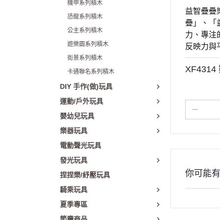
機甲系列積木
益智疊疊
恐龍系列積木
疊」、「
公主系列積木
力、專注
遊樂園系列積木
反映力與
街景系列積木
XF431
卡通聯名系列積木
DIY 手作(做)玩具
運動/戶外玩具
嬰幼兒玩具
樂器玩具
電動聲光玩具
發光玩具
你可能
捏捏樂/紓壓玩具
騎乘玩具
夏季專區
節慶商品