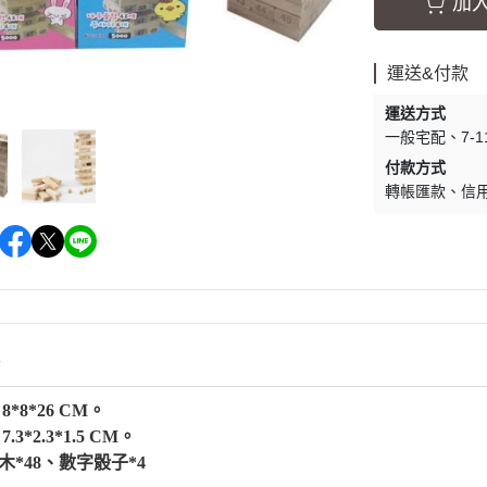
加
運送&付款
運送方式
一般宅配
7-
付款方式
轉帳匯款
信
情
8*8*26 CM。
.3*2.3*1.5 CM
。
木*48、數字骰子*4