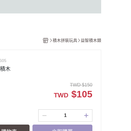
積木拼裝玩具
益智積木類
605
字積木
TWD
$
150
$
105
TWD