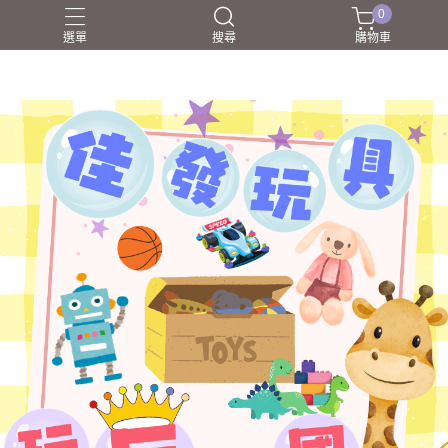
0
選單
搜尋
購物車
NERF射擊玩具
家家酒
戰鬥陀螺BEYBLADEX
益智挑戰
盲盒