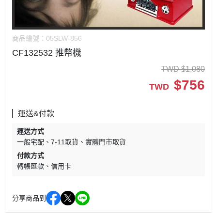
商品編號：
05SLW-856
CF132532 推幣機
TWD
$
1,080
$
756
TWD
運送&付款
運送方式
一般宅配
7-11取貨
實體門市取貨
付款方式
轉帳匯款
信用卡
分享商品到