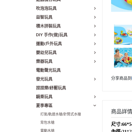
吹泡泡玩具
益智玩具
積木拼裝玩具
DIY 手作(做)玩具
運動/戶外玩具
嬰幼兒玩具
樂器玩具
電動聲光玩具
分享商品到
發光玩具
捏捏樂/紓壓玩具
騎乘玩具
夏季專區
商品詳
打氣/軌道水槍/針筒式水槍
背包水槍
尺寸:66*
電動水槍
內徑:21
*