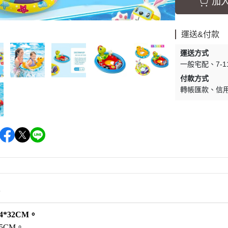
加
運送&付款
運送方式
一般宅配
7-
付款方式
轉帳匯款
信
情
54*32CM。
25CM。