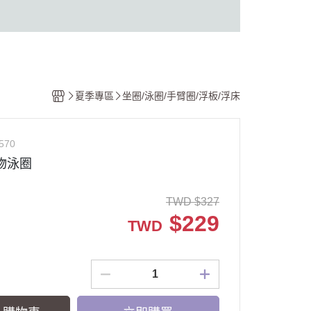
夏季專區
坐圈/泳圈/手臂圈/浮板/浮床
570
動物泳圈
TWD
$
327
$
229
TWD