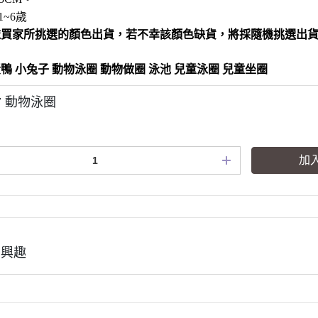
1~6歲
依買家所挑選的顏色出貨，若不幸該顏色缺貨，將採隨機挑選出貨
鴨 小兔子 動物泳圈 動物做圈 泳池 兒童泳圈 兒童坐圈
47 動物泳圈
加
有興趣