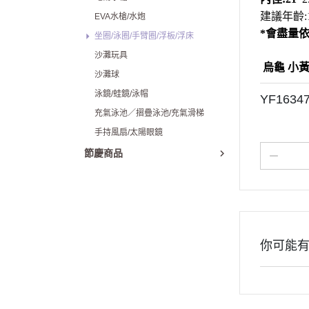
建議年齡:
EVA水槍/水炮
*會盡量
坐圈/泳圈/手臂圈/浮板/浮床
沙灘玩具
烏龜 小黃
沙灘球
泳鏡/蛙鏡/泳帽
YF163
充氣泳池／摺疊泳池/充氣滑梯
手持風扇/太陽眼鏡
節慶商品
你可能