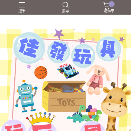
0
選單
搜尋
購物車
NERF射擊玩具
家家酒
戰鬥陀螺BEYBLADEX
益智挑戰
盲盒