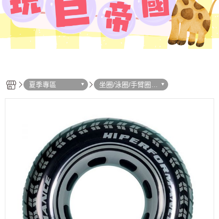
夏季專區
坐圈/泳圈/手臂圈/
浮板/浮床