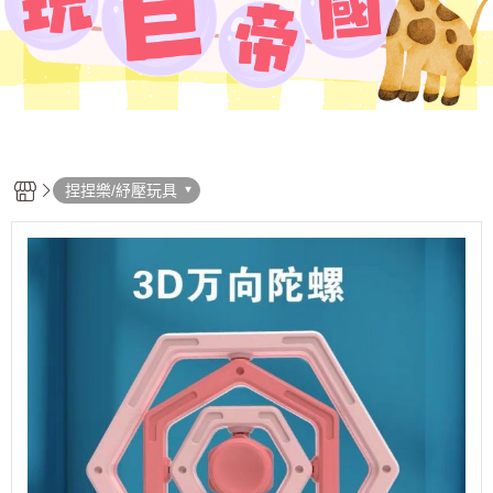
捏捏樂/紓壓玩具