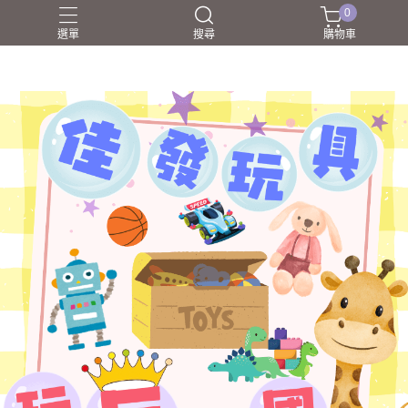
0
選單
搜尋
購物車
NERF射擊玩具
家家酒
戰鬥陀螺BEYBLADEX
益智挑戰
盲盒