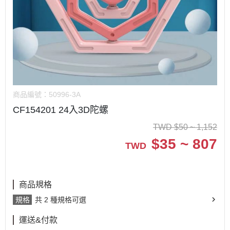
商品編號：
50996-3A
CF154201 24入3D陀螺
TWD
$
50 ~ 1,152
$
35 ~ 807
TWD
商品規格
規格
共 2 種規格可選
運送&付款