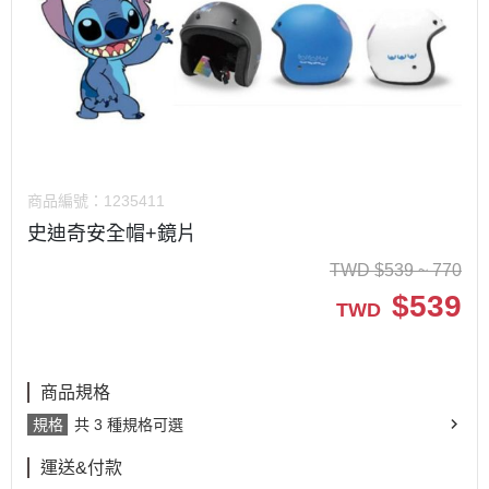
商品編號：
1235411
史迪奇安全帽+鏡片
TWD
$
539 ~ 770
$
539
TWD
商品規格
規格
共 3 種規格可選
運送&付款