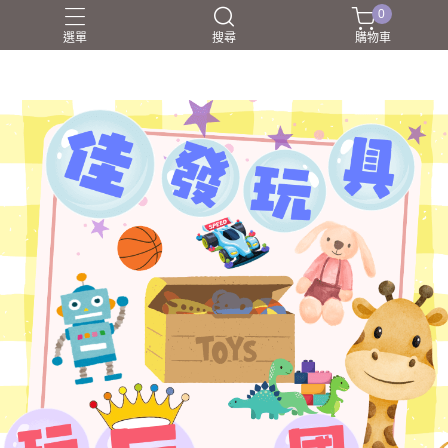
0
選單
搜尋
購物車
NERF射擊玩具
家家酒
戰鬥陀螺BEYBLADEX
益智挑戰
盲盒