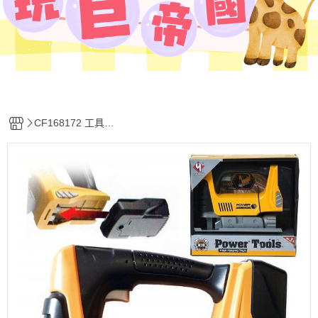
CF168172 工具電
動曲線鋸