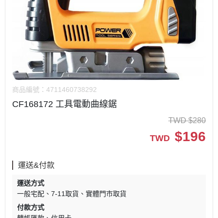
商品編號：
4711460738292
CF168172 工具電動曲線鋸
TWD
$
280
$
196
TWD
運送&付款
運送方式
一般宅配
7-11取貨
實體門市取貨
付款方式