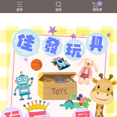
0
選單
搜尋
購物車
NERF射擊玩具
家家酒
戰鬥陀螺BEYBLADEX
益智挑戰
盲盒