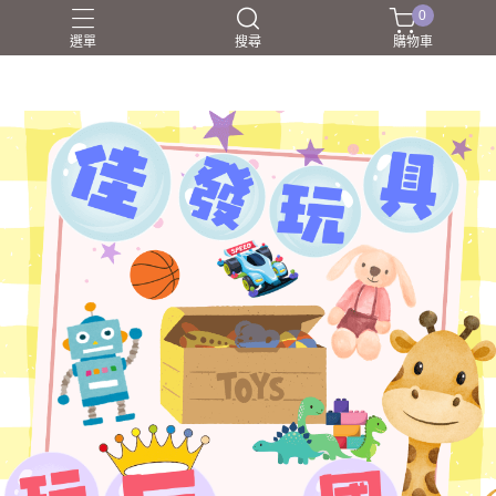
0
選單
搜尋
購物車
NERF射擊玩具
家家酒
戰鬥陀螺BEYBLADEX
益智挑戰
盲盒