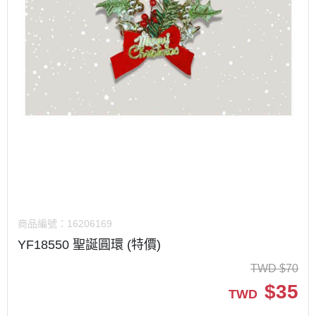
商品編號：
16206169
YF18550 聖誕圓環 (特價)
TWD
$
70
$
35
TWD