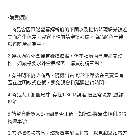
•購買須知 :
1.商品會因電腦螢幕解析度的不同以及拍攝時現場光線差
異而產生色差，買家下標前請審慎考慮，商品顏色一律
以實際產品為主。
2.運送過程外盒偶有碰撞擠壓，但不損壞內盒產品完整
性，如嚴格要求外盒完整者，購買前請三思。
3.有註明不挑款商品、隨機出貨.可於下單後在買賣留言
區在註明款式色號、避免誤會和延遲出貨時間。
4.商品人工測量尺寸, 存在1-3CM誤差,屬正常現象 ,感謝
理解
5.請留意購買人E-mail是否正確，如錯誤將無法順利取得
物流單號
6.若選擇多樣商品，請選擇宅配或郵寄，以免超過超商寄