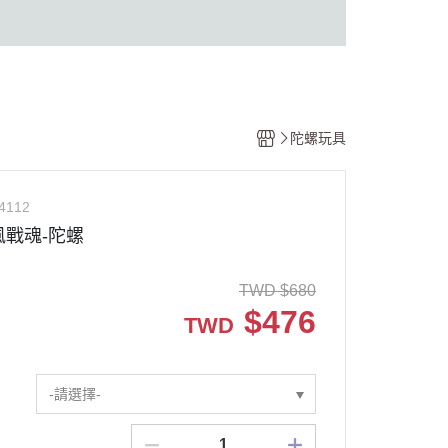
陀螺玩具
4112
颶風戰魂-陀螺
TWD
$
680
$
476
TWD
-請選擇-