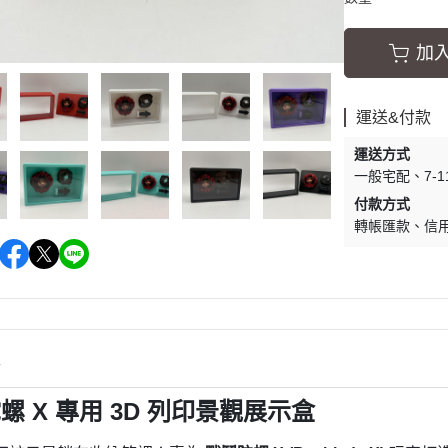
加
運送&付款
運送方式
一般宅配
7-
付款方式
轉帳匯款
信
情
螺 X 專用 3D 列印景觀展示盒