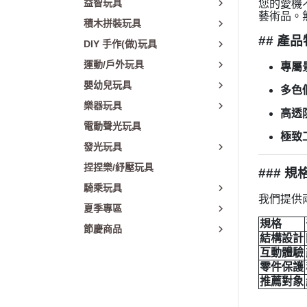
益智玩具
您的愛機
藝術品。
積木拼裝玩具
## 產
DIY 手作(做)玩具
運動/戶外玩具
專屬
嬰幼兒玩具
多色
樂器玩具
高透
電動聲光玩具
極致
發光玩具
捏捏樂/紓壓玩具
### 
騎乘玩具
我們提供
夏季專區
規格
節慶商品
結構設計
互動體驗
零件保護
推薦對象