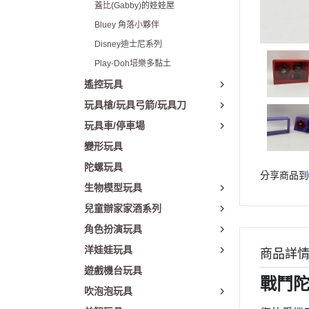
蓋比(Gabby)的娃娃屋
Bluey 角落小夥伴
Disney迪士尼系列
Play-Doh培樂多黏土
遙控玩具
玩具槍/玩具弓箭/玩具刀
玩具車/停車場
變形玩具
陀螺玩具
分享商品到
生物模型玩具
兒童辦家家酒系列
角色扮演玩具
洋娃娃玩具
商品詳
遊戲機台玩具
戰鬥陀
吹泡泡玩具