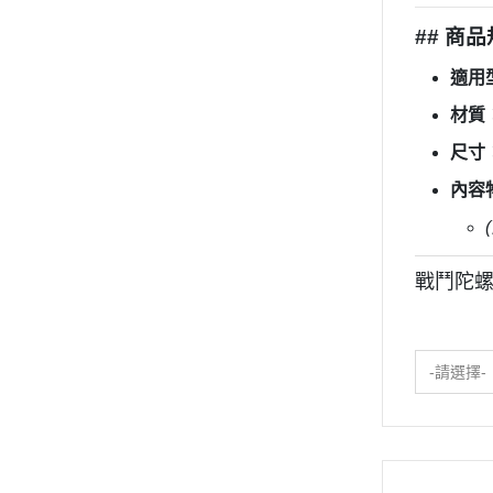
## 商
適用
材質
尺寸：1
內容
戰鬥陀螺
-請選擇-