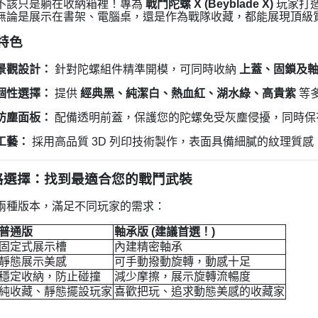
不該只是躺在收納箱裡！專為
戰鬥陀螺 X (Beyblade X)
玩家打
無論是展示在書架、電腦桌，還是作為戰隊收藏，都能展現頂級
品特色
景觀設計：
針對陀螺組件精準開模，可同時收納
上蓋、固鎖及
個性選擇：
提供
經典黑、純潔白、熱血紅、湖水綠、高貴紫
等
防塵面板：
配備透明前蓋，保護您的陀螺免受灰塵侵擾，同時保
工藝：
採用高品質 3D 列印技術製作，表面具備細膩的紋理質
規格選擇：找到最適合您的戰鬥武裝
兩種版本，滿足不同玩家的需求：
普通版
軸承版 (建議首選！)
固定式展示槽
內建精密軸承
靜態展示美感
可手動撥動旋轉，動感十足
穩定收納，防止碰撞
減少摩擦，展示旋轉流暢度
純收藏、靜態擺設玩家
喜歡把玩、追求動態美感的收藏家