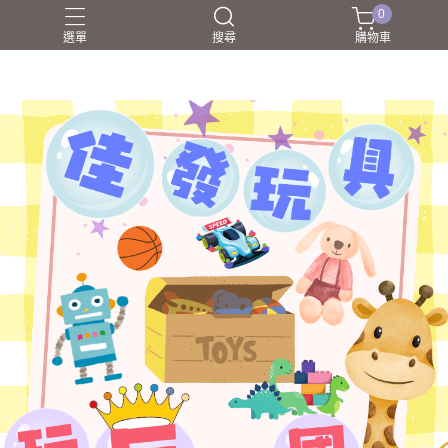
0
選單
搜尋
購物車
NERF射擊玩具
家家酒
戰鬥陀螺BEYBLADEX
益智挑戰
盲盒