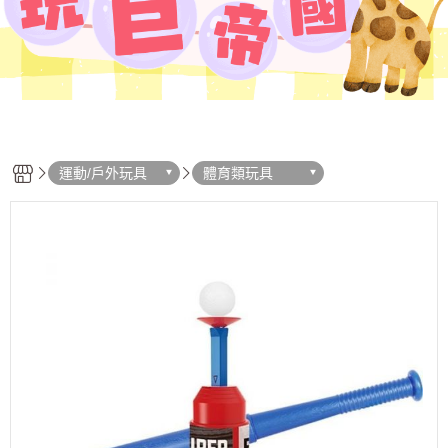
運動/戶外玩具
體育類玩具