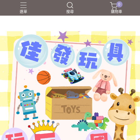
0
選單
搜尋
購物車
NERF射擊玩具
家家酒
戰鬥陀螺BEYBLADEX
益智挑戰
盲盒